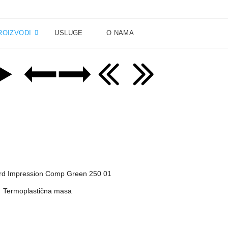
ROIZVODI
USLUGE
O NAMA
Termoplastična masa