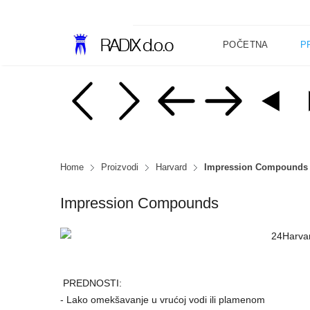
POČETNA
P
Home
Proizvodi
Harvard
Impression Compounds
Impression Compounds
PREDNOSTI:
- Lako omekšavanje u vrućoj vodi ili plamenom