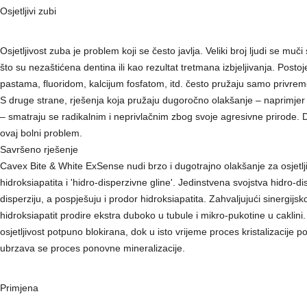
Osjetljivi zubi
Osjetljivost zuba je problem koji se često javlja. Veliki broj ljudi se mu
što su nezaštićena dentina ili kao rezultat tretmana izbjeljivanja. Post
pastama, fluoridom, kalcijum fosfatom, itd. često pružaju samo privreme
S druge strane, rješenja koja pružaju dugoročno olakšanje – naprimjer 
– smatraju se radikalnim i neprivlačnim zbog svoje agresivne prirode. 
ovaj bolni problem.
Savršeno rješenje
Cavex Bite & White ExSense nudi brzo i dugotrajno olakšanje za osjetlj
hidroksiapatita i 'hidro-disperzivne gline'. Jedinstvena svojstva hidro-
disperziju, a pospješuju i prodor hidroksiapatita. Zahvaljujući sinerg
hidroksiapatit prodire ekstra duboko u tubule i mikro-pukotine u caklini
osjetljivost potpuno blokirana, dok u isto vrijeme proces kristalizacije
ubrzava se proces ponovne mineralizacije.
Primjena