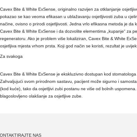
Cavex Bite & White ExSense, originalno razvijen za otklanjanje osjetljiv
pokazao se kao veoma efikasan u ublažavanju osjetljivosti zuba u cjelini
načine, ovisno o prirodi osjetljivosti. Jedna vrlo efikasna metoda je da k
Cavex Bite & White ExSense i da dozvolite elementima „kupanje“ za pe
regeneratoru. Ako je problem više lokaliziran, Cavex Bite & White ExSe
osjetljiva mjesta vrhom prsta. Koji god način se koristi, rezultat je uvijek 
Za svakoga
Cavex Bite & White ExSense je ekskluzivno dostupan kod stomatologa i 
Zahvaljujući svom prirodnom sastavu, pacijent može sigurno i samostal
(kod kuće), tako da osjetljivi zubi postanu ne više od bolnih uspomen
blagoslovljeno olakšanje za osjetljive zube.
ONTAKTIRAJTE NAS