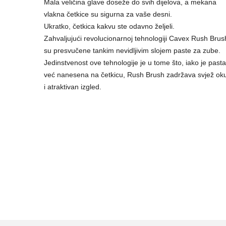
Mala veličina glave doseže do svih dijelova, a mekana
vlakna četkice su sigurna za vaše desni.
Ukratko, četkica kakvu ste odavno željeli.
Zahvaljujući revolucionarnoj tehnologiji Cavex Rush Brus
su presvučene tankim nevidljivim slojem paste za zube.
Jedinstvenost ove tehnologije je u tome što, iako je pasta
već nanesena na četkicu, Rush Brush zadržava svjež ok
i atraktivan izgled.