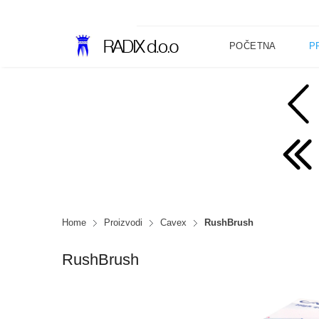
POČETNA
P
Home
Proizvodi
Cavex
RushBrush
RushBrush