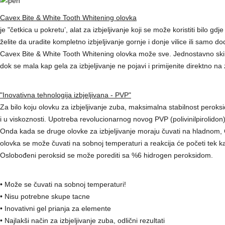
Cavex Bite & White Tooth Whitening olovka
je "četkica u pokretu’, alat za izbjeljivanje koji se može koristiti bilo gdje
želite da uradite kompletno izbjeljivanje gornje i donje vilice ili samo do
Cavex Bite & White Tooth Whitening olovka može sve. Jednostavno ski
dok se mala kap gela za izbjeljivanje ne pojavi i primijenite direktno n
"Inovativna tehnologija izbjeljivana - PVP"
Za bilo koju olovku za izbjeljivanje zuba, maksimalna stabilnost peroks
i u viskoznosti. Upotreba revolucionarnog novog PVP (polivinilpirolidon)
Onda kada se druge olovke za izbjeljivanje moraju čuvati na hladnom,
olovka se može čuvati na sobnoj temperaturi a reakcija će početi tek 
Oslobođeni peroksid se može porediti sa %6 hidrogen peroksidom.
• Može se čuvati na sobnoj temperaturi!
• Nisu potrebne skupe tacne
• Inovativni gel prianja za elemente
• Najlakši način za izbjeljivanje zuba, odlični rezultati