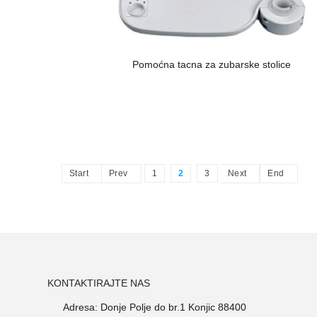
Pomoćna tacna za zubarske stolice
Start
Prev
1
2
3
Next
End
KONTAKTIRAJTE NAS
Adresa: Donje Polje do br.1 Konjic 88400