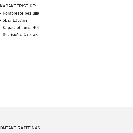
KARAKTERISTIKE:
- Kompresor bez ulja
- 5bar 135l/min
- Kapacitet tanka 40l
- Bez isušivača zraka
ONTAKTIRAJTE NAS