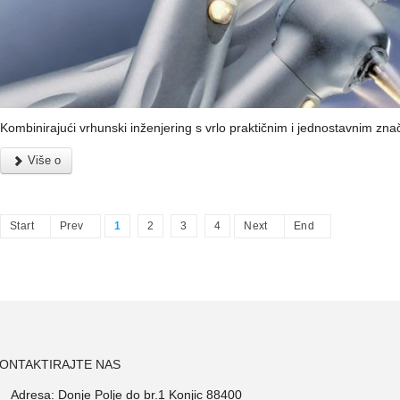
Kombinirajući vrhunski inženjering s vrlo praktičnim i jednostavnim zn
Više o
Start
Prev
1
2
3
4
Next
End
ONTAKTIRAJTE NAS
Adresa: Donje Polje do br.1 Konjic 88400