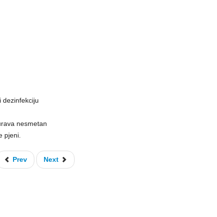
i dezinfekciju
gurava nesmetan
 pjeni.
Prev
Next