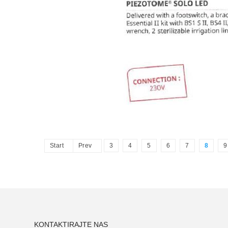
Start
Prev
3
4
5
6
7
8
9
KONTAKTIRAJTE NAS