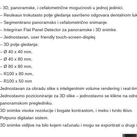
- 3D, panoramske, i cefalometrične mogućnosti u jednoj jedinici.
– Reuleaux trokutasto polje gledanja savršeno odgovara dentalnom lu
– Segmentirano panoramsko i cefalometrično snimanje.
– Integriran Flat Panel Detector za panoramske i 3D snimke.
– Jednostavan, user friendly touch-screen-displej.
– 3D polje gledanja:
– Ø 40 x 40 mm,
– Ø 40 x 80 mm,
– Ø 80 x 80 mm,
– R100 x 80 mm,
– R100 x 50 mm
Jednostavan za obradu slike s inteligentnim volume rendering i real-tim
Jednostavno pozicioniranje za 3D slike – jednostavno se klikne na odr
panoramskom pregledniku.
3D snimke visoke rezolucije i bogate kontrastom, i meko i tvrdo tkivo.
Potpuno digitalan sistem.
3D snimke vidljive na bilo kojem računalu i mogu se exportirati u drugi