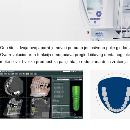
Ono što izdvaja ovaj aparat je novo i potpuno jedinstveno polje gledanj
Ova revolucionarna funkcija omogućava pregled čitavog dentalnog luka
meko tkivo. I velika prednost za pacijenta je reducirana doza zračenja.