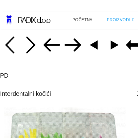
POČETNA
PROIZVODI
PD
Interdentalni kočići