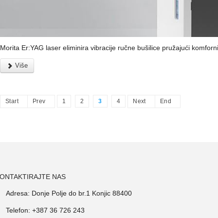
Morita Er:YAG laser eliminira vibracije ručne bušilice pružajući komforni 
Više
Start
Prev
1
2
3
4
Next
End
ONTAKTIRAJTE NAS
Adresa: Donje Polje do br.1 Konjic 88400
Telefon: +387 36 726 243