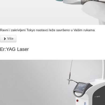
Ravni i zakrivljeni Tokyo nastavci leže savršeno u Vašim rukama
Više
Er:YAG Laser