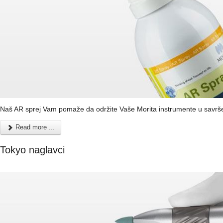
Naš AR sprej Vam pomaže da održite Vaše Morita instrumente u savrš
Read more ...
Tokyo naglavci